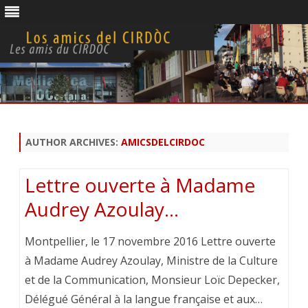
Skip
to
content
AUTHOR ARCHIVES:
AMICSDELCIRDOC
Lettre ouverte à Madame
Audrey Azoulay…
Montpellier, le 17 novembre 2016 Lettre ouverte
à Madame Audrey Azoulay, Ministre de la Culture
et de la Communication, Monsieur Loïc Depecker,
Délégué Général à la langue française et aux…